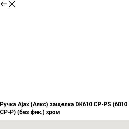
Назад
Ручка Ajax (Аякс) защелка DK610 CP-PS (6010
CP-P) (без фик.) хром