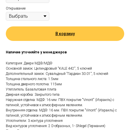
Открывание
В корзину
Наличие уточняйте у менеджеров
Категория: Двери МДФ/МДФ
Основной замок: Цилиндровый "KALE 442", 5 ключей
Дополнительный замок: Сувальдный "Гардиан 30.01", 5 ключей
Толщина стального листа: 1.5мм
Толщина дверного полотна: 115мм
Утеплитель: Базальтовая плита
Дверная коробка: Закрытого типа
Наружная отделка: МДФ: 16 мм. ПВХ покрытие "Vinorit" (Израиль) с
патиной, устойчивое к атмосферным явлениям.
Внутренняя отделка: МДФ: 16 мм. ПВХ покрытие "Vinorit" (Израиль) с
патиной, устойчивое к атмосферным явлениям.
Уплотнители: 3 контура уплотнения
Вид контуров уплотнения: 2 D-образных, 1- Shlegel (Германия)