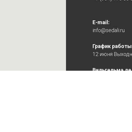
E-mail:
info@sedali.ru
График работы
12 июня Выход
Вильгельма де Г
Понедельник: 10
Вторник: 10:00 -
Среда: 10:00 - 19
Четверг: 10:00 -
Пятница: 10:00 -
Суббота: 11:00 -
Воскресенье: 11: