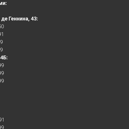
ми:
де Геннина, 43:
50
91
99
99
44Б:
99
99
99
91
99