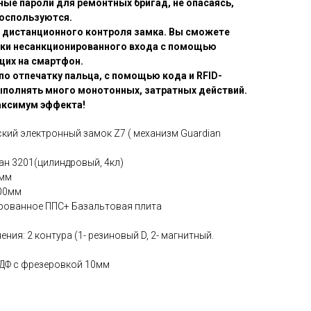
ные пароли для ремонтных бригад, не опасаясь,
воспользуются.
я дистанционного контроля замка. Вы сможете
ки несанкционированного входа с помощью
щих на смартфон.
о отпечатку пальца, с помощью кода и RFID-
ыполнять много монотонных, затратных действий.
аксимум эффекта!
кий электронный замок Z7 ( механизм Guardian
ан 3201(цилиндровый, 4кл)
4мм
100мм
рованное ППС+ Базальтовая плита
ения: 2 контура (1- резиновый D, 2- магнитный.
МДФ с фрезеровкой 10мм