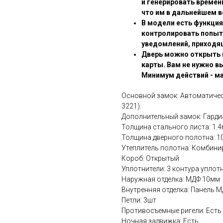
и генерировать времен
что им в дальнейшем 
В модели есть функци
контролировать попыт
уведомлений, приходя
Дверь можно открыть п
карты. Вам не нужно в
Минимум действий - м
Основной замок: Автоматичес
3221).
Дополнительный замок: Гарди
Толщина стального листа: 1.
Толщина дверного полотна: 
Утеплитель полотна: Комбини
Короб: Открытый
Уплотнители: 3 контура уплотн
Наружная отделка: МДФ 10мм
Внутренняя отделка: Панель 
Петли: 3шт
Противосъемные ригели: Есть
Ночная задвижка: Есть