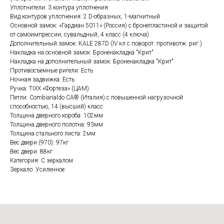
Уплотнители: 3 контура уплотнения
Вид контуров уплотнения: 2 D-образных, 1-магнитный
Основной замок: «Гардиан 5011» (Россия) с бронепластиной и защитой
от самоимпрессии, сувальдный, 4 класс (4 ключа)
Дополнительный замок: KALE 287D (IV кл с поворот. противотж. риг.)
Накладка на основной замок: Броненакладка "Крит"
Накладка на дополнительный замок: Броненакладка "Крит"
Противосъемные ригели: Есть
Ночная задвижка: Есть
Ручка: TIXX «Фортеза» (ЦАМ)
Петли: Сombiarialdo СА® (Италия) с повышенной нагрузочной
способностью, 14 (высший) класс
Толщина дверного короба: 102мм
Толщина дверного полотна: 93мм
Толщина стального листа: 2мм
Вес двери (970): 97кг
Вес двери: 88кг
Категория: С зеркалом
Зеркало: Усиленное