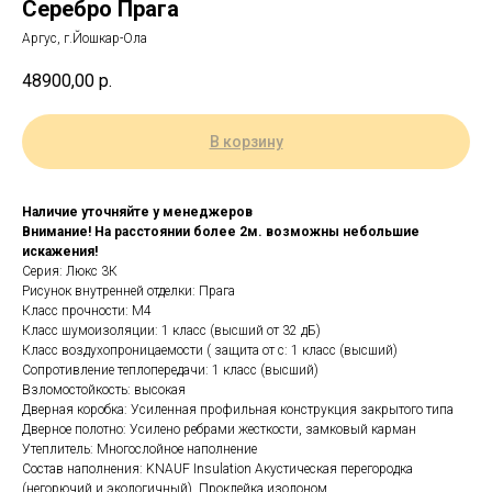
Серебро Прага
Аргус, г.Йошкар-Ола
48900,00
р.
В корзину
Наличие уточняйте у менеджеров
Внимание! На расстоянии более 2м. возможны небольшие
искажения!
Серия: Люкс 3К
Рисунок внутренней отделки: Прага
Класс прочности: М4
Класс шумоизоляции: 1 класс (высший от 32 дБ)
Класс воздухопроницаемости ( защита от с: 1 класс (высший)
Сопротивление теплопередачи: 1 класс (высший)
Взломостойкость: высокая
Дверная коробка: Усиленная профильная конструкция закрытого типа
Дверное полотно: Усилено ребрами жесткости, замковый карман
Утеплитель: Многослойное наполнение
Состав наполнения: KNAUF Insulation Акустическая перегородка
(негорючий и экологичный). Проклейка изолоном