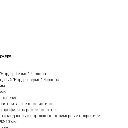
джера!
"Бордер Термо". 4 ключа
ьдный "Бордер Термо". 4 ключа
5мм
96мм
полнение
вая плита + пенополистирол
о профиля на раме и полотне
 антивандальным порошково-полимерным покрытием
ДФ 10 мм
нения