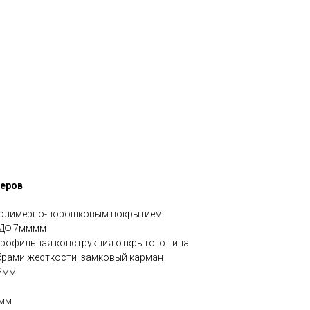
жеров
 полимерно-порошковым покрытием
МДФ 7мммм
профильная конструкция открытого типа
брами жесткости, замковый карман
62мм
7мм