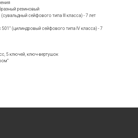
нения
образный резиновый
(сувальдный сейфового типа III класса) - 7 лет
 501" (цилиндровый сейфового типа IV класса) - 7
сс, 5 ключей, ключ-вертушок
хром"