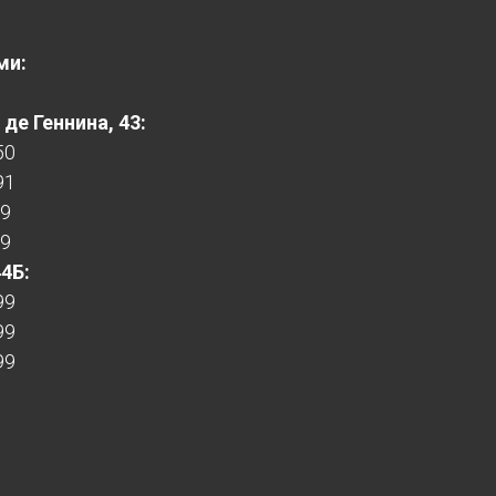
ми:
де Геннина, 43:
50
91
99
99
44Б:
99
99
99