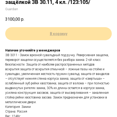
защёлкой ЗВ 30.11, 4 кл. /123:105/
Guardian
3100,00
р.
В корзину
Наличие уточняйте у менеджеров
ЗВ 3011 - Замок врезной сувальдный под ручку. Реверсивная защелка,
переворот защелки осуществляется без разбора замка. 2-ой класс
безопасности. Защита от наиболее распространенных методов
вскрытия:защита от вскрытия отмычкой – ложные пазы на стойке и
сувальдах, увеличенная жесткость пружин сувальд; защита от вандалов
– отсутствует нижняя стенка корпуса замка; защита от «свертыша» –
ослабленный зуб рейки хвостовика; защита от взлома – при полностью
выдвинутых ригелях замка, 30% их длины остается в корпусе замка,
усилена конструкция засовов; защита от высверливания – закаленная
стойка рейки хвостовика засова. Замок предназначен для установки в
металлические двери.
Категория: Замки
Страна: Россия
Вес: 1248г