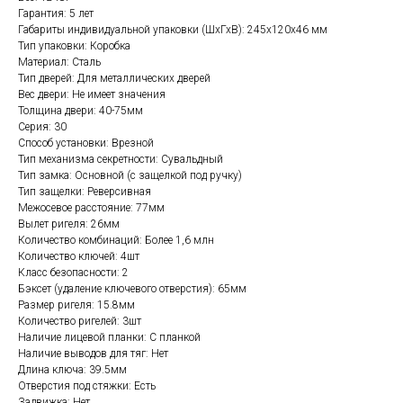
Гарантия: 5 лет
Габариты индивидуальной упаковки (ШхГхВ): 245x120x46 мм
Тип упаковки: Коробка
Материал: Сталь
Тип дверей: Для металлических дверей
Вес двери: Не имеет значения
Толщина двери: 40-75мм
Серия: 30
Способ установки: Врезной
Тип механизма секретности: Сувальдный
Тип замка: Основной (с защелкой под ручку)
Тип защелки: Реверсивная
Межосевое расстояние: 77мм
Вылет ригеля: 26мм
Количество комбинаций: Более 1,6 млн
Количество ключей: 4шт
Класс безопасности: 2
Бэксет (удаление ключевого отверстия): 65мм
Размер ригеля: 15.8мм
Количество ригелей: 3шт
Наличие лицевой планки: С планкой
Наличие выводов для тяг: Нет
Длина ключа: 39.5мм
Отверстия под стяжки: Есть
Задвижка: Нет