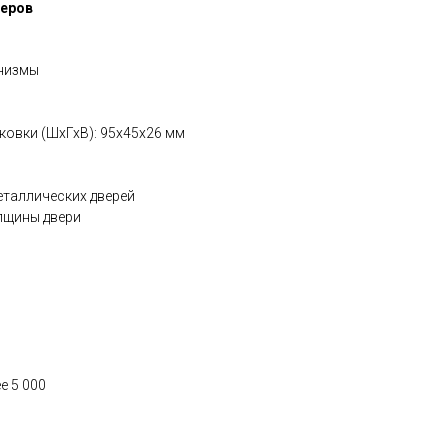
жеров
анизмы
ковки (ШхГхВ): 95x45x26 мм
металлических дверей
лщины двери
е 5 000