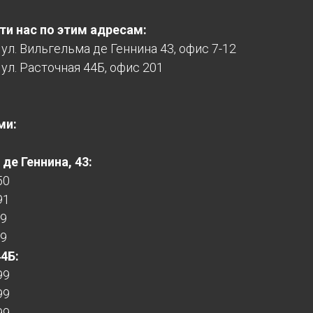
и нас по этим адресам:
, ул. Вильгельма де Геннина 43, офис 7-12
 ул. Расточная 44Б, офис 201
ми:
де Геннина, 43:
50
91
99
99
44Б:
99
99
99