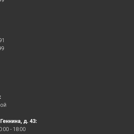
91
99
:
ной
еннина, д. 43:
:00 - 18:00