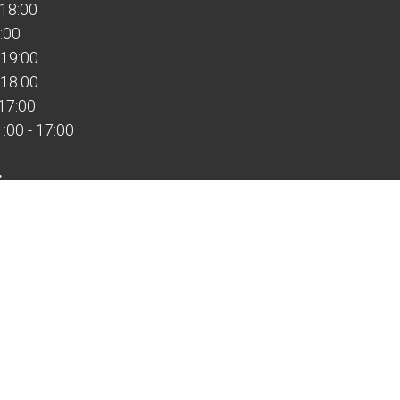
 18:00
:00
 19:00
 18:00
 17:00
00 - 17:00
:
:00
ной
ыходной
дные работает по предварительной