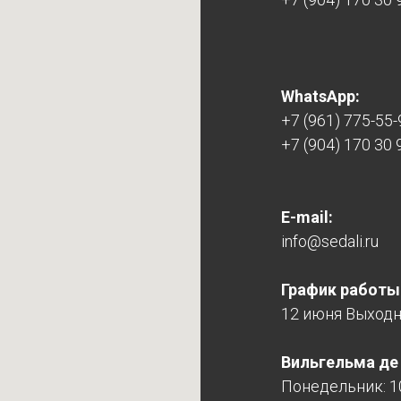
WhatsApp:
+7 (961) 775-55-
+7 (904) 170 30 
E-mail:
info@sedali.ru
График работы
12 июня Выход
Вильгельма де Г
Понедельник: 10