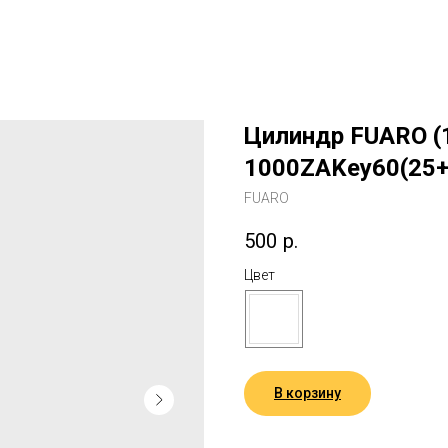
Цилиндр FUARO (
1000ZAKey60(25+
FUARO
500
р.
Цвет
В корзину