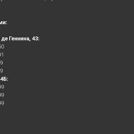
ми:
де Геннина, 43:
50
91
99
99
44Б:
99
99
99