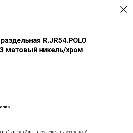
) раздельная R.JR54.POLO
-3 матовый никель/хром
жеров
на 1 дверь (2 шт.) + крепеж четырехгранный