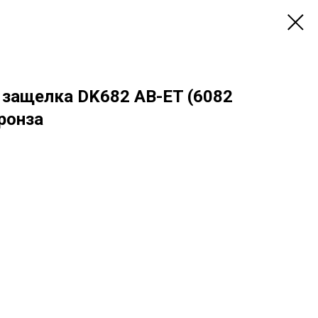
) защелка DK682 AB-ET (6082
бронза