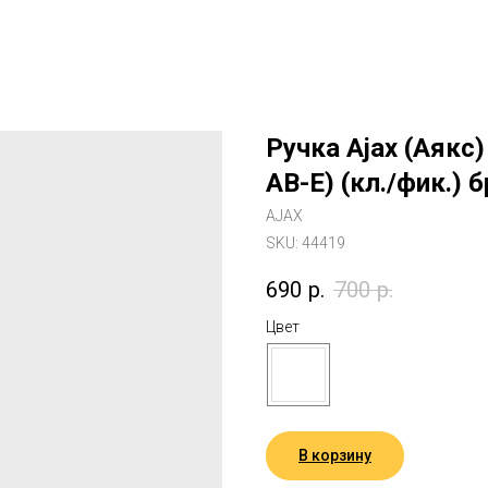
Ручка Ajax (Аякс
AB-E) (кл./фик.) 
AJAX
SKU:
44419
690
р.
700
р.
Цвет
В корзину