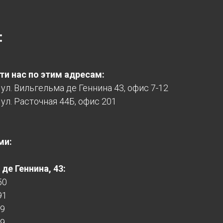
:
и нас по этим адресам:
, ул. Вильгельма де Геннина 43, офис 7-12
 ул. Расточная 44Б, офис 201
ми:
де Геннина, 43:
50
91
99
99