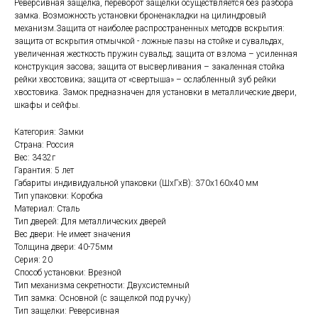
Реверсивная защелка, переворот защелки осуществляется без разбора
замка. Возможность установки броненакладки на цилиндровый
механизм.Защита от наиболее распространенных методов вскрытия:
защита от вскрытия отмычкой - ложные пазы на стойке и сувальдах,
увеличенная жесткость пружин сувальд; защита от взлома – усиленная
конструкция засова; защита от высверливания – закаленная стойка
рейки хвостовика; защита от «свертыша» – ослабленный зуб рейки
хвостовика. Замок предназначен для установки в металлические двери,
шкафы и сейфы.
Категория: Замки
Страна: Россия
Вес: 3432г
Гарантия: 5 лет
Габариты индивидуальной упаковки (ШхГхВ): 370x160x40 мм
Тип упаковки: Коробка
Материал: Сталь
Тип дверей: Для металлических дверей
Вес двери: Не имеет значения
Толщина двери: 40-75мм
Серия: 20
Способ установки: Врезной
Тип механизма секретности: Двухсистемный
Тип замка: Основной (с защелкой под ручку)
Тип защелки: Реверсивная