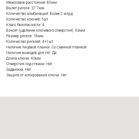
Межосевое расстояние: 85мм
Вылет ригеля: 37.7мм
Количество комбинаций: Более 2 млрд
Количество ключей: 5шт
Класс безопасности: 4
Бэксет (удаление ключевого отверстия): 63мм
Размер ригеля: 18мм
Количество ригелей: 4+1шт
Наличие лицевой планки: Со съемной планкой
Наличие выводов для тяг: Да
Длина ключа: 40мм
Отверстия под стяжки: Нет
Задвижка: Нет
Защита от копирования ключа: Нет