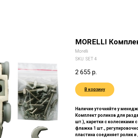
MORELLI Комплек
Morelli
SKU:
SET 4
2 655
р.
В корзину
Наличие уточняйте у менед
Комплект роликов для разд
шт.), каретки с колесиками с
флажка 1 шт., регулировочн
пластина соединяет ролик и 