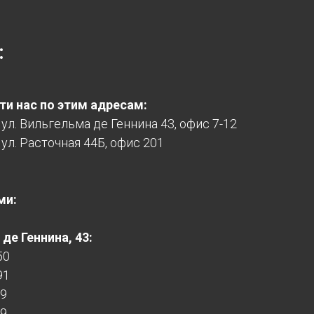
:
и нас по этим адресам:
, ул. Вильгельма де Геннина 43, офис 7-12
 ул. Расточная 44Б, офис 201
ми:
де Геннина, 43:
50
91
99
99