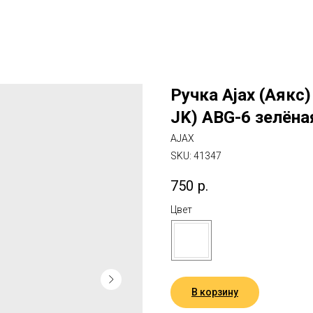
Ручка Ajax (Аякс
JK) ABG-6 зелёна
AJAX
SKU:
41347
750
р.
Цвет
В корзину