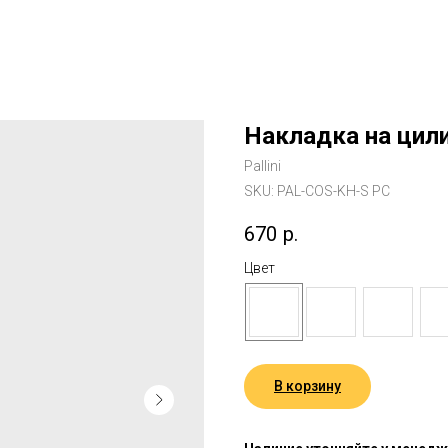
Накладка на цил
Pallini
SKU:
PAL-COS-KH-S PC
670
р.
Цвет
В корзину