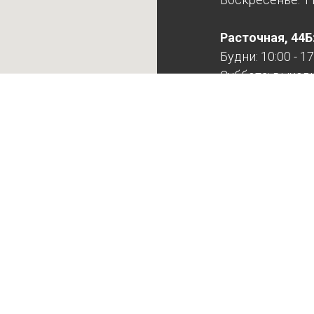
Расточная, 44Б
Будни: 10:00 - 17
Суббота: выход
Воскресенье: в
Расточная выхо
записи!