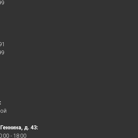
99
91
99
:
ной
еннина, д. 43:
:00 - 18:00