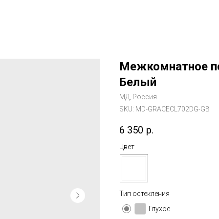
Межкомнатное по
Белый
МД, Россия
SKU:
MD-GRACECL702DG-GB
6 350
р.
Цвет
Тип остекления
Глухое