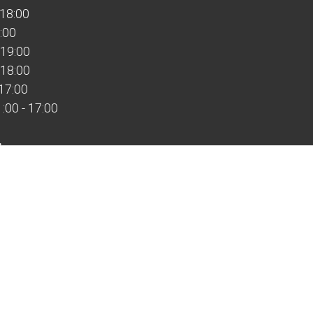
 18:00
:00
 19:00
 18:00
 17:00
00 - 17:00
:
:00
ной
ыходной
дные работает по предварительной