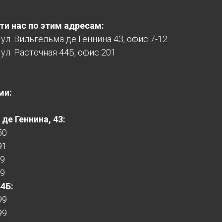
и нас по этим адресам:
, ул. Вильгельма де Геннина 43, офис 7-12
 ул. Расточная 44Б, офис 201
ми:
де Геннина, 43:
50
91
99
99
44Б:
99
99