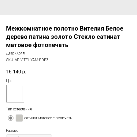
Межкомнатное полотно Вителия Белое
дерево патина золото Стекло сатинат
матовое фотопечать
ДвериХолл
SKU:
VD-VITELIYAM-BDPZ
16 140
р.
Цвет
Тип остекления
сатинат матовое фотопечать
Размер