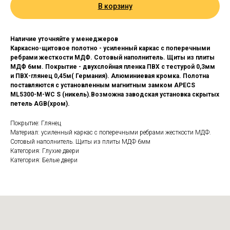
В корзину
Наличие уточняйте у менеджеров
Каркасно-щитовое полотно - усиленный каркас с поперечными
ребрами жесткости МДФ. Сотовый наполнитель. Щиты из плиты
МДФ 6мм. Покрытие - двухслойная пленка ПВХ с тестурой 0,3мм
и ПВХ-глянец 0,45м( Германия). Алюминиевая кромка. Полотна
поставляются с установленным магнитным замком APECS
ML5300-M-WC S (никель).Возможна заводская установка скрытых
петель AGB(хром).
Покрытие: Глянец
Материал: усиленный каркас с поперечными ребрами жесткости МДФ.
Сотовый наполнитель. Щиты из плиты МДФ 6мм
Категория: Глухие двери
Категория: Белые двери