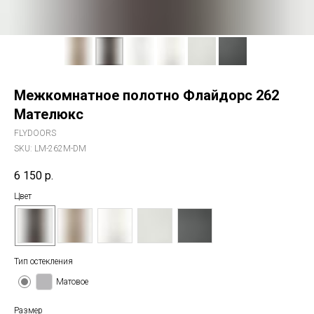
Межкомнатное полотно Флайдорс 262
Мателюкс
FLYDOORS
SKU:
LM-262M-DM
6 150
р.
Цвет
Тип остекления
Матовое
Размер