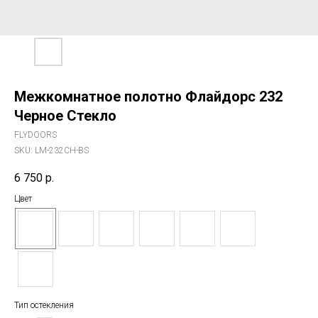
Межкомнатное полотно Флайдорс 232
Черное Стекло
FLYDOORS
SKU:
LM-232CH-BS
6 750
р.
Цвет
Тип остекления