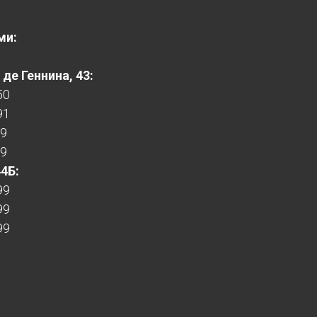
ми:
де Геннина, 43:
50
91
99
99
44Б:
99
99
99