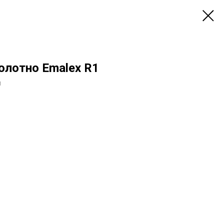
лотно Emalex R1
й