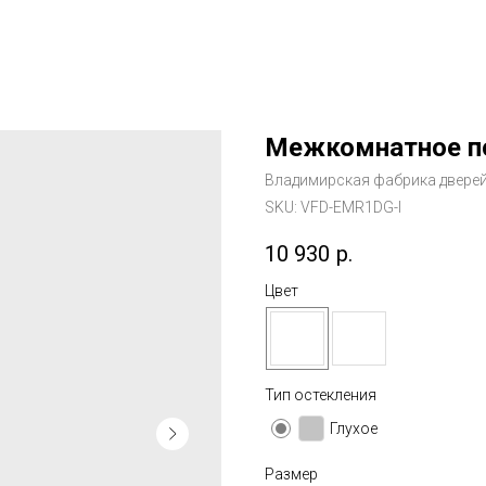
Межкомнатное по
Владимирская фабрика двере
SKU:
VFD-EMR1DG-I
10 930
р.
Цвет
Тип остекления
Глухое
Размер