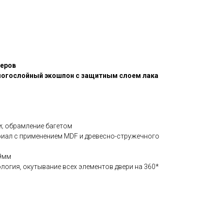
жеров
ногослойный экошпон с защитным слоем лака
; обрамление багетом
иал с применением MDF и древесно-стружечного
39мм
логия, окутывание всех элементов двери на 360*