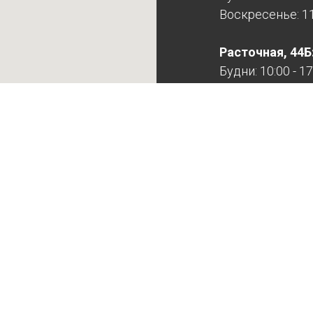
Воскресенье: 11:
Расточная, 44Б
Будни: 10:00 - 17
Суббота: выход
Воскресенье: в
Расточная выхо
записи!