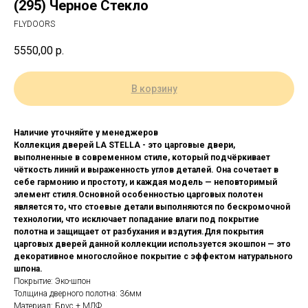
(295) Черное Стекло
FLYDOORS
5550,00
р.
В корзину
Наличие уточняйте у менеджеров
Коллекция дверей LA STELLA - это царговые двери,
выполненные в современном стиле, который подчёркивает
чёткость линий и выраженность углов деталей. Она сочетает в
себе гармонию и простоту, и каждая модель — неповторимый
элемент стиля.Основной особенностью царговых полотен
является то, что стоевые детали выполняются по бескромочной
технологии, что исключает попадание влаги под покрытие
полотна и защищает от разбухания и вздутия.Для покрытия
царговых дверей данной коллекции используется экошпон — это
декоративное многослойное покрытие с эффектом натурального
шпона.
Покрытие: Эко-шпон
Толщина дверного полотна: 36мм
Материал: Брус + МДФ