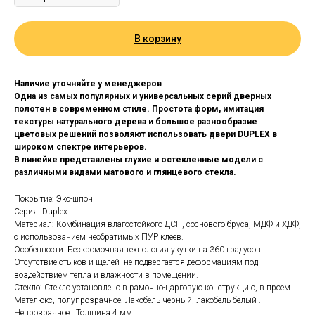
В корзину
Наличие уточняйте у менеджеров
Одна из самых популярных и универсальных серий дверных
полотен в современном стиле. Простота форм, имитация
текстуры натурального дерева и большое разнообразие
цветовых решений позволяют использовать двери DUPLEX в
широком спектре интерьеров.
В линейке представлены глухие и остекленные модели с
различными видами матового и глянцевого стекла.
Покрытие: Эко-шпон
Серия: Duplex
Материал: Комбинация влагостойкого ДСП, соснового бруса, МДФ и ХДФ,
с использованием необратимых ПУР клеев.
Особенности: Бескромочная технология укутки на 360 градусов .
Отсутствие стыков и щелей- не подвергается деформациям под
воздействием тепла и влажности в помещении.
Стекло: Стекло установлено в рамочно-царговую конструкцию, в проем.
Мателюкс, полупрозрачное. Лакобель черный, лакобель белый .
Непрозрачное . Толщина 4 мм