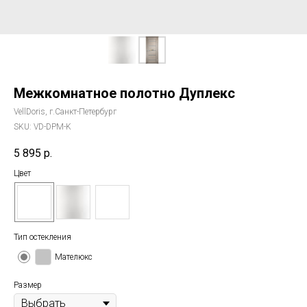
Межкомнатное полотно Дуплекс
VellDoris, г.Санкт-Петербург
SKU:
VD-DPM-K
5 895
р.
Цвет
Тип остекления
Мателюкс
Размер