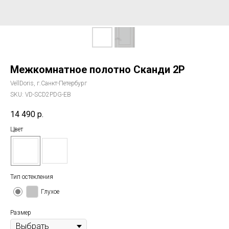
Межкомнатное полотно Сканди 2P
VellDoris, г.Санкт-Петербург
SKU:
VD-SCD2PDG-EB
14 490
р.
Цвет
Тип остекления
Глухое
Размер