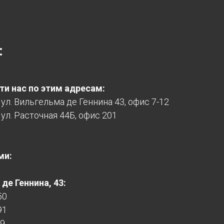
:
и нас по этим адресам:
, ул. Вильгельма де Геннина 43, офис 7-12
 ул. Расточная 44Б, офис 201
ми:
де Геннина, 43:
50
91
99