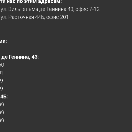
и нас по этим адресам:
, ул. Вильгельма де Геннина 43, офис 7-12
 ул. Расточная 44Б, офис 201
ми:
де Геннина, 43:
50
91
99
99
44Б:
99
99
99