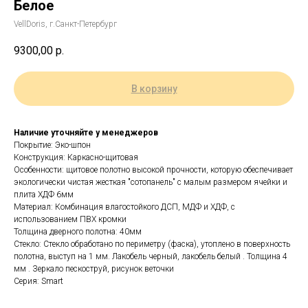
Белое
VellDoris, г.Санкт-Петербург
9300,00
р.
В корзину
Наличие уточняйте у менеджеров
Покрытие: Эко-шпон
Конструкция: Каркасно-щитовая
Особенности: щитовое полотно высокой прочности, которую обеспечивает
экологически чистая жесткая "сотопанель" с малым размером ячейки и
плита ХДФ 6мм
Материал: Комбинация влагостойкого ДСП, МДФ и ХДФ, с
использованием ПВХ кромки
Толщина дверного полотна: 40мм
Стекло: Стекло обработано по периметру (фаска), утоплено в поверхность
полотна, выступ на 1 мм. Лакобель черный, лакобель белый . Толщина 4
мм . Зеркало пескоструй, рисунок веточки
Серия: Smart