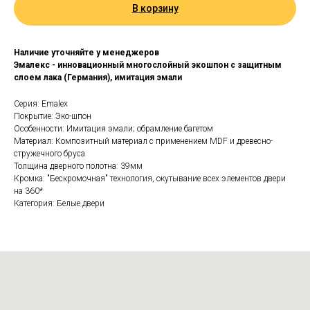
В корзину
Наличие уточняйте у менеджеров
Эмалекс - инновационный многослойный экошпон с защитным
слоем лака (Германия), имитация эмали
Серия: Emalex
Покрытие: Эко-шпон
Особенности: Имитация эмали; обрамление багетом
Материал: Композитный материал с применением MDF и древесно-
стружечного бруса
Толщина дверного полотна: 39мм
Кромка: "Бескромочная" технология, окутывание всех элементов двери
на 360*
Категория: Белые двери