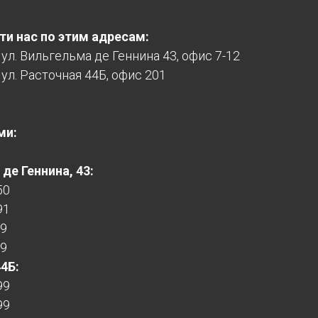
и нас по этим адресам:
, ул. Вильгельма де Геннина 43, офис 7-12
 ул. Расточная 44Б, офис 201
ми:
де Геннина, 43:
50
91
99
99
44Б:
99
99