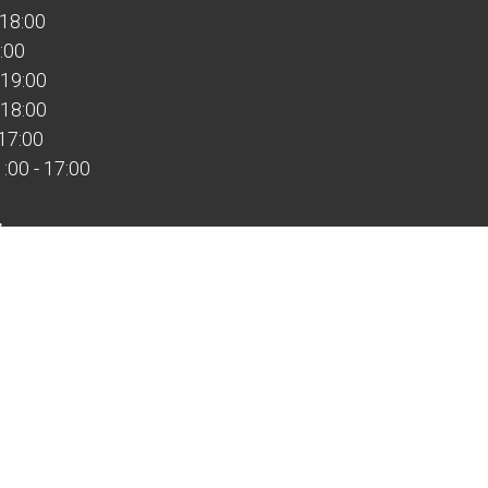
 18:00
:00
 19:00
 18:00
 17:00
00 - 17:00
:
:00
ной
ыходной
дные работает по предварительной