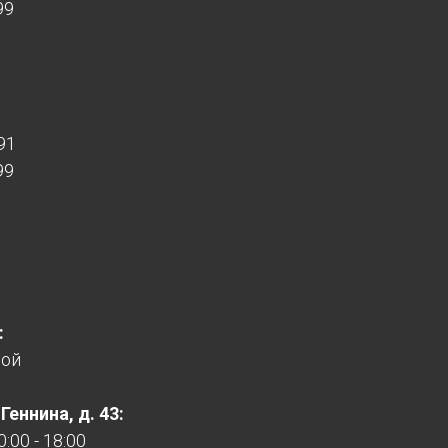
99
91
99
:
ной
еннина, д. 43:
:00 - 18:00