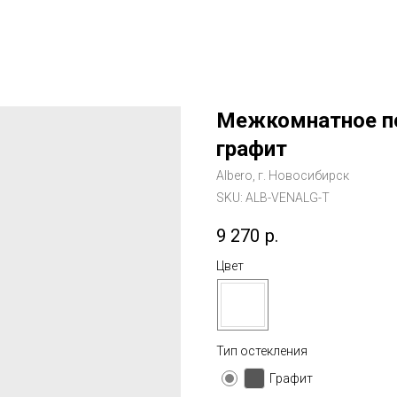
Межкомнатное по
графит
Albero, г. Новосибирск
SKU:
ALB-VENALG-T
9 270
р.
Цвет
Тип остекления
Графит