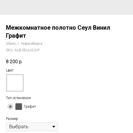
Межкомнатное полотно Сеул Винил
Графит
Albero, г. Новосибирск
SKU:
ALB-SEULVLG-P
8 200
р.
Цвет
Тип остекления
Графит
Размер