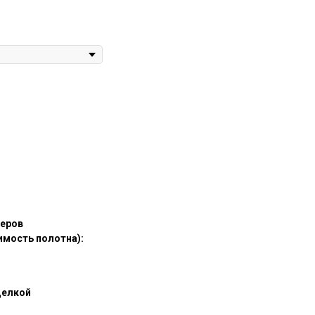
жеров
имость полотна):
щелкой