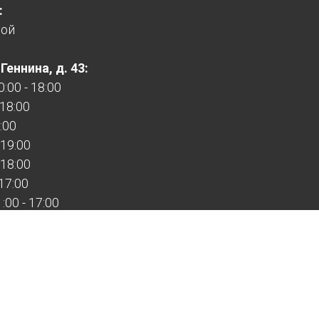
:
ной
еннина, д. 43:
:00 - 18:00
 18:00
:00
 19:00
 18:00
 17:00
00 - 17:00
:
:00
ной
ыходной
дные работает по предварительной