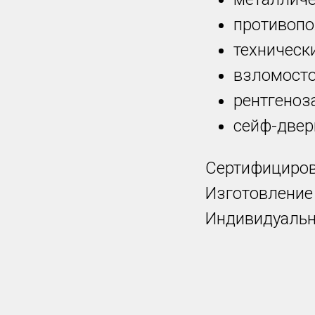
противоп
техническ
взломосто
рентгено
сейф-двер
Сертифициров
Изготовление
Индивидуальн